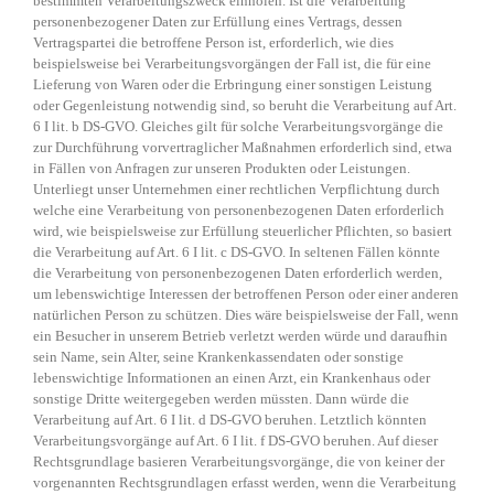
bestimmten Verarbeitungszweck einholen. Ist die Verarbeitung
personenbezogener Daten zur Erfüllung eines Vertrags, dessen
Vertragspartei die betroffene Person ist, erforderlich, wie dies
beispielsweise bei Verarbeitungsvorgängen der Fall ist, die für eine
Lieferung von Waren oder die Erbringung einer sonstigen Leistung
oder Gegenleistung notwendig sind, so beruht die Verarbeitung auf Art.
6 I lit. b DS-GVO. Gleiches gilt für solche Verarbeitungsvorgänge die
zur Durchführung vorvertraglicher Maßnahmen erforderlich sind, etwa
in Fällen von Anfragen zur unseren Produkten oder Leistungen.
Unterliegt unser Unternehmen einer rechtlichen Verpflichtung durch
welche eine Verarbeitung von personenbezogenen Daten erforderlich
wird, wie beispielsweise zur Erfüllung steuerlicher Pflichten, so basiert
die Verarbeitung auf Art. 6 I lit. c DS-GVO. In seltenen Fällen könnte
die Verarbeitung von personenbezogenen Daten erforderlich werden,
um lebenswichtige Interessen der betroffenen Person oder einer anderen
natürlichen Person zu schützen. Dies wäre beispielsweise der Fall, wenn
ein Besucher in unserem Betrieb verletzt werden würde und daraufhin
sein Name, sein Alter, seine Krankenkassendaten oder sonstige
lebenswichtige Informationen an einen Arzt, ein Krankenhaus oder
sonstige Dritte weitergegeben werden müssten. Dann würde die
Verarbeitung auf Art. 6 I lit. d DS-GVO beruhen. Letztlich könnten
Verarbeitungsvorgänge auf Art. 6 I lit. f DS-GVO beruhen. Auf dieser
Rechtsgrundlage basieren Verarbeitungsvorgänge, die von keiner der
vorgenannten Rechtsgrundlagen erfasst werden, wenn die Verarbeitung