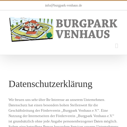
Zum
info@burgpark-venhaus.de
Inhalt
springen
Datenschutzerklärung
Wir freuen uns sehr über Ihr Interesse an unserem Unternehmen.
Datenschutz hat einen besonders hohen Stellenwert für die
Geschäftsleitung der Förderverein „Burgpark Venhaus e.V.“. Eine
Nutzung der Internetseiten der Förderverein „Burgpark Venhaus e.V.“
ist grundsätzlich ohne jede Angabe personenbezogener Daten möglich.
Sofern eine betroffene Person besondere Services unseres Unternehmens